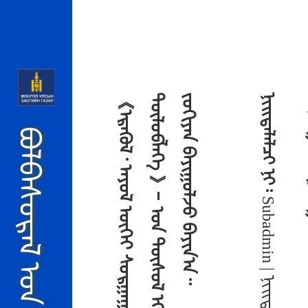
ᠵᠠᠷᠯᠠᠯ ᠮᠡᠳᠡᢉᠡᠯᠡᠯ
ᠨᠢᠢᠲᠡᠯᠡᠯᠴᠢ ᠨᠢ᠄
ᠦᠵᠡ
ᠦᠢᠯᠡ ᠶᠠᠪᠤᠳᠠᠯ ᠤᠨ ᠮᠡᠳᠡᠭᠡ