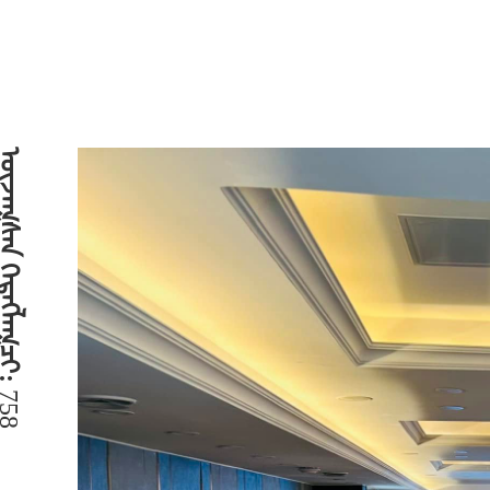
ᠭᠰᠡᠨ ᠬᠡᠷᠡᠭᠯᠡᠭᠴᠢ:
758